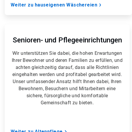
o
Weiter zu hauseigenen Wäschereien
n
5
A
r
t
Senioren- und Pflegeeinrichtungen
i
c
Wir unterstützen Sie dabei, die hohen Erwartungen
l
Ihrer Bewohner und deren Familien zu erfüllen, und
e
T
achten gleichzeitig darauf, dass alle Richtlinien
i
eingehalten werden und profitabel gearbeitet wird.
l
Unser umfassender Ansatz hilft Ihnen dabei, Ihren
e
Bewohnern, Besuchern und Mitarbeitern eine
5
v
sichere, fürsorgliche und komfortable
o
Gemeinschaft zu bieten.
n
5
Weiter zu Altenpflege