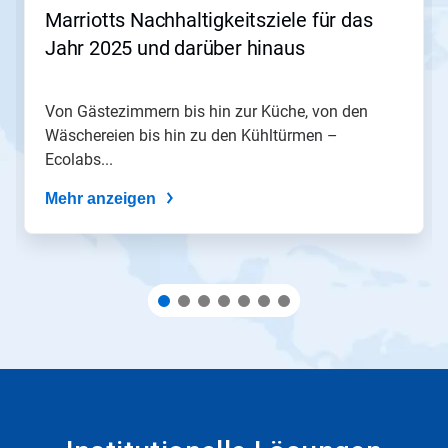
zu
Marriotts Nachhaltigkeitsziele für das
navigieren,
Jahr 2025 und darüber hinaus
oder
springen
Sie
mit
Von Gästezimmern bis hin zur Küche, von den
den
Wäschereien bis hin zu den Kühltürmen –
Folien-
Ecolabs...
Punkten
zu
Mehr anzeigen
einer
Folie.