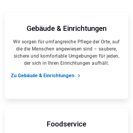
ArticleTile
1
von
Gebäude & Einrichtungen
5
Wir sorgen für umfangreiche Pflege der Orte, auf
die die Menschen angewiesen sind – saubere,
sichere und komfortable Umgebungen für jeden,
der sich in Ihren Einrichtungen aufhält.
Zu Gebäude & Einrichtungen
ArticleTile
2
von
Foodservice
5