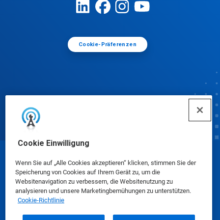
Cookie-Präferenzen
Cookie Einwilligung
© Ecolab Inc. 2025
Wenn Sie auf „Alle Cookies akzeptieren“ klicken, stimmen Sie der
Speicherung von Cookies auf Ihrem Gerät zu, um die
Websitenavigation zu verbessern, die Websitenutzung zu
Sicherheitsdatenblätter
|
Datenschutzrichtlinie
|
analysieren und unsere Marketingbemühungen zu unterstützen.
Cookie-Richtlinie
Nutzungsbedingungen