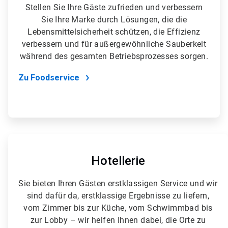
Stellen Sie Ihre Gäste zufrieden und verbessern
Sie Ihre Marke durch Lösungen, die die
Lebensmittelsicherheit schützen, die Effizienz
verbessern und für außergewöhnliche Sauberkeit
während des gesamten Betriebsprozesses sorgen.
Zu Foodservice
A
r
t
Hotellerie
i
c
Sie bieten Ihren Gästen erstklassigen Service und wir
l
sind dafür da, erstklassige Ergebnisse zu liefern,
e
T
vom Zimmer bis zur Küche, vom Schwimmbad bis
i
zur Lobby – wir helfen Ihnen dabei, die Orte zu
l