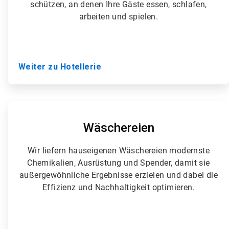
schützen, an denen Ihre Gäste essen, schlafen,
e
arbeiten und spielen.
3
v
o
n
5
Weiter zu Hotellerie
A
r
t
Wäschereien
i
c
Wir liefern hauseigenen Wäschereien modernste
l
Chemikalien, Ausrüstung und Spender, damit sie
e
T
außergewöhnliche Ergebnisse erzielen und dabei die
i
Effizienz und Nachhaltigkeit optimieren.
l
e
4
v