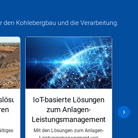
ür den Kohlebergbau und die Verarbeitung.
slösungen
IoT-basierte Lösungen
V
ren
zum Anlagen-
F
Leistungsmanagement
ältiges
Mit den Lösungen zum Anlagen-
Nalco
Leistungsmanagement von
auch 