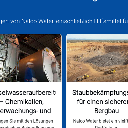
en von Nalco Water, einschließlich Hilfsmittel f
selwasseraufbereitung
Staubbekämpfung
– Chemikalien,
für einen sichere
erwachungs- und
Bergbau
tandhaltungsprogramme
ugen Sie mit den Lösungen
Nalco Water bietet ein vielf
hemischen Behandlung von
Portfolio an