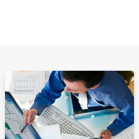
ArticleTile
2
von
2