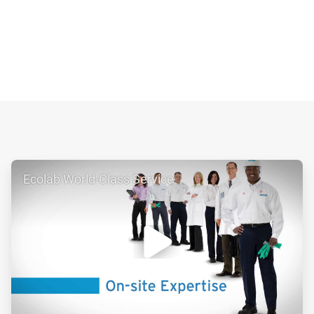
ArticleTile
Ecolab World-Class Service
1
von
2