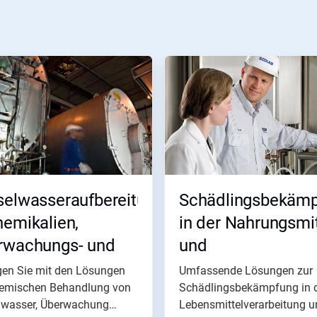
selwasseraufbereitung
Schädlingsbekäm
emikalien,
in der Nahrungsmit
rwachungs- und
und
tandhaltungsprogramme
Getränkeverarbeit
gen Sie mit den Lösungen
Umfassende Lösungen zur
hemischen Behandlung von
Schädlingsbekämpfung in 
lwasser, Überwachung
Lebensmittelverarbeitung u