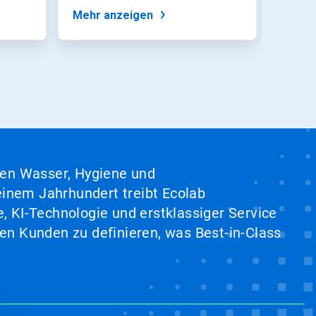
Desinfektion für
von...
Mehr anzeigen
Mehr 
Trinkwasserprog...
hen Wasser, Hygiene und
inem Jahrhundert treibt Ecolab
, KI-Technologie und erstklassiger Service
en Kunden zu definieren, was Best-in-Class