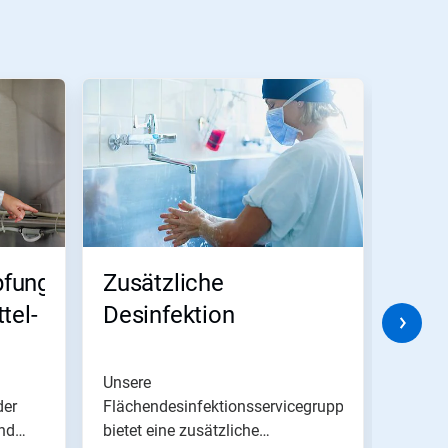
pfung
Zusätzliche
Abwa
tel-
Desinfektion
ung
Unsere
Wir bi
der
Flächendesinfektionsservicegruppe
zur ef
nd
bietet eine zusätzliche
Beurte