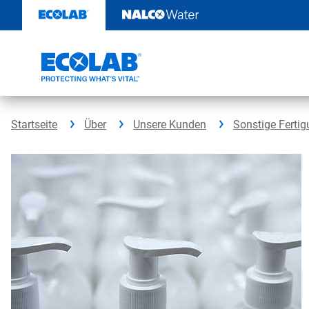
Weiter
zum
Inhalt
Startseite
Über
Unsere Kunden
Sonstige Fertig