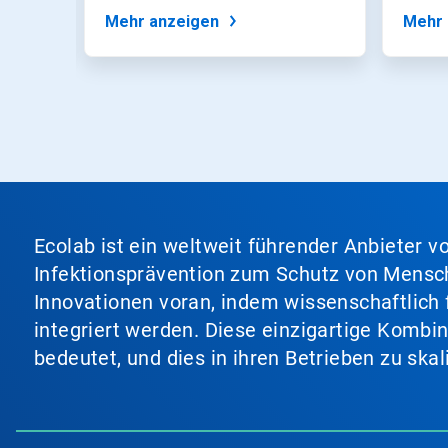
wirksame chemische...
und...
Punkten
Mehr anzeigen
Mehr 
zu
einer
Folie.
Ecolab ist ein weltweit führender Anbieter 
Infektionsprävention zum Schutz von Mensch
Innovationen voran, indem wissenschaftlich 
integriert werden. Diese einzigartige Kombi
bedeutet, und dies in ihren Betrieben zu ska