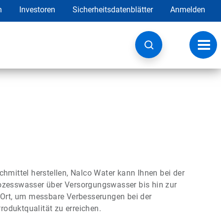
h
Investoren
Sicherheitsdatenblätter
Anmelden
Navig
umsc
ittel herstellen, Nalco Water kann Ihnen bei der
rozesswasser über Versorgungswasser bis hin zur
r Ort, um messbare Verbesserungen bei der
Produktqualität zu erreichen.