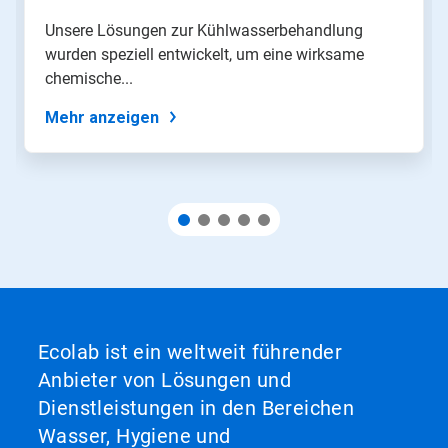
oder
springen
Unsere Lösungen zur Kühlwasserbehandlung
Sie
wurden speziell entwickelt, um eine wirksame
mit
den
chemische...
Folien-
Punkten
Mehr anzeigen
zu
einer
Folie.
Ecolab ist ein weltweit führender
Anbieter von Lösungen und
Dienstleistungen in den Bereichen
Wasser, Hygiene und