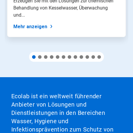
Erzeugen Sie mit den Lösungen zur chemischen
Sie
Behandlung von Kesselwasser, Überwachung
mit
den
und...
Folien-
Punkten
Mehr anzeigen
zu
einer
Folie.
Ecolab ist ein weltweit führender
Anbieter von Lösungen und
Dienstleistungen in den Bereichen
Wasser, Hygiene und
Infektionsprävention zum Schutz von