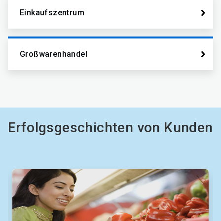
Einkaufszentrum
Großwarenhandel
Erfolgsgeschichten von Kunden
Dies
ist
ein
Karussell.
Nutzen
Sie