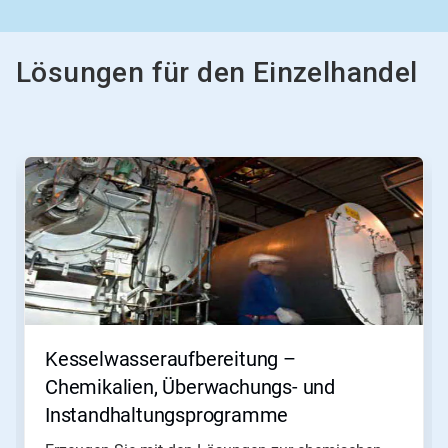
Lösungen für den Einzelhandel
Dies
ist
ein
Karussell.
Nutzen
Sie
die
Schaltflächen
Weiter
und
Zurück,
Kesselwasseraufbereitung –
um
zu
Chemikalien, Überwachungs- und
navigieren,
Instandhaltungsprogramme
oder
springen