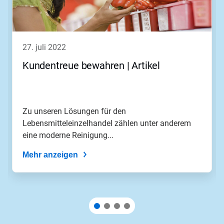
die
Schaltflächen
Weiter
und
Zurück,
27. juli 2022
um
zu
Kundentreue bewahren | Artikel
navigieren,
oder
springen
Sie
mit
Zu unseren Lösungen für den
den
Lebensmitteleinzelhandel zählen unter anderem
Folien-
eine moderne Reinigung...
Punkten
zu
Mehr anzeigen
einer
Folie.