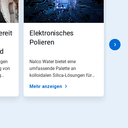
ereitung
Elektronisches
Zusä
Polieren
Desi
nd
rogramme
ngen
Nalco Water bietet eine
Unser
g von
umfassende Palette an
Fläche
g
kolloidalen Silica-Lösungen für
bietet
verschiedene...
Desinf
Mehr anzeigen
Mehr 
Trinkw