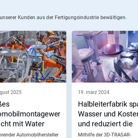
 unserer Kunden aus der Fertigungsindustrie bewältigen.
ugust 2025
19. märz 2024
ßes
Halbleiterfabrik sp
omobilmontagewerk
Wasser und Koste
icht mit Water
und reduziert die
k IQ™ 25 % seiner
Umweltbelastung
hrender Automobilhersteller
Mithilfe der 3D-TRASAR-