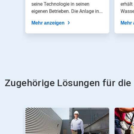
Folien-
fizienz
seine Technologie in seinen
Wass
erhält
Punkten
eigenen Betrieben. Die Anlage in...
Wasse
ern.
203
zu
Monta
einer
Mehr anzeigen
Mehr 
Folie.
Zugehörige Lösungen für die 
Dies
ist
ein
Karussell.
Nutzen