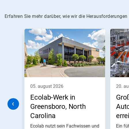
Erfahren Sie mehr darüber, wie wir die Herausforderungen
Dies
ist
ein
Karussell.
Nutzen
Sie
die
Schaltflächen
Weiter
und
Zurück,
05. august 2026
20. a
um
zu
Ecolab-Werk in
Gro
navigieren,
oder
er
Greensboro, North
Aut
springen
Carolina
erre
Sie
mit
er
Trac
Ecolab nutzt sein Fachwissen und
Ein fü
den