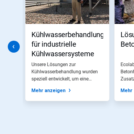
Sie
die
Schaltflächen
Weiter
und
Zurück,
g
Kühlwasserbehandlung
Lös
um
zu
für industrielle
Bet
navigieren,
Kühlwassersysteme
oder
springen
Sie
n von
Unsere Lösungen zur
Ecolab
mit
Kühlwasserbehandlung wurden
Betonh
den
s
speziell entwickelt, um eine
Zusatz
Folien-
wirksame chemische...
Punkten
Mehr anzeigen
Mehr 
zu
einer
Folie.