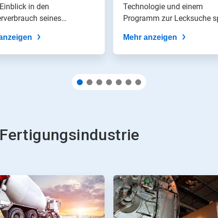
ereinsparziele für
 Einblick in den
durch verbesserte
Technologie und einem
rverbrauch seines
Programm zur Lecksuche s
0
Visibilität des
gewerks und...
eine Halbleiterfabrik...
anzeigen
Prozesskühlwasse
Mehr anzeigen
(PCW)
Fertigungsindustrie