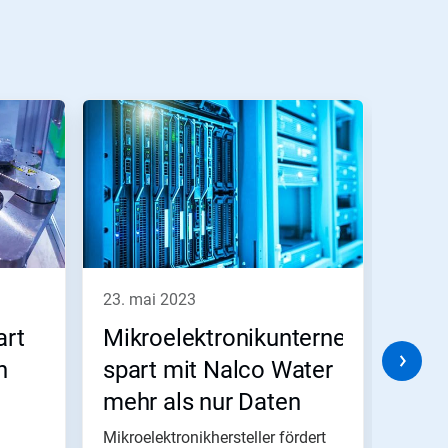
23. mai 2023
23. m
art
Mikroelektronikunternehmen
NXP
n
spart mit Nalco Water
spar
mehr als nur Daten
TRA
für 
Mikroelektronikhersteller fördert
Halble