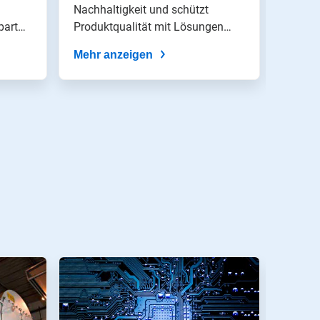
Nachhaltigkeit und schützt
7,2 
3D TR
part
Produktqualität mit Lösungen
Kühlwa
Was
von...
Betrieb
rbetriebs
Mehr anzeigen
Mehr 