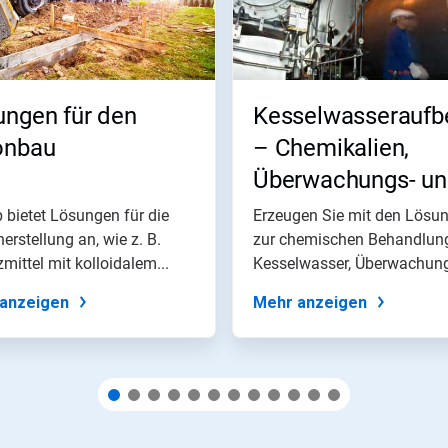
ungen für den
Kesselwasseraufb
onbau
– Chemikalien,
Überwachungs- u
Instandhaltungsp
 bietet Lösungen für die
Erzeugen Sie mit den Lösu
erstellung an, wie z. B.
zur chemischen Behandlun
mittel mit kolloidalem...
Kesselwasser, Überwachun
und...
anzeigen
Mehr anzeigen