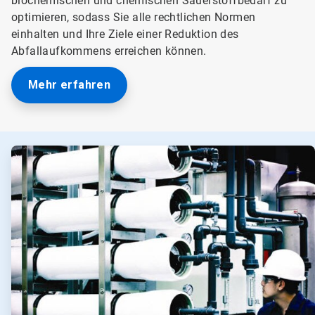
biochemischen und chemischen Sauerstoffbedarf zu
optimieren, sodass Sie alle rechtlichen Normen
einhalten und Ihre Ziele einer Reduktion des
Abfallaufkommens erreichen können.
Mehr erfahren
A
r
t
i
c
l
e
T
i
l
e
1
v