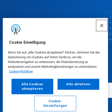
Cookie Einwilligung
© Ecolab Inc. 2025
Wenn Sie auf „Alle Cookies akzeptieren“ klicken, stimmen Sie der
Speicherung von Cookies auf Ihrem Gerät zu, um die
Websitenavigation zu verbessern, die Websitenutzung zu
Sicherheitsdatenblätter
|
Datenschutzrichtlinie
|
analysieren und unsere Marketingbemühungen zu unterstützen.
Cookie-Richtlinie
Nutzungsbedingungen
Alle Cookies
Alle ablehnen
akzeptieren
Cookie-
Einstellungen
E-Mail
Anrufen