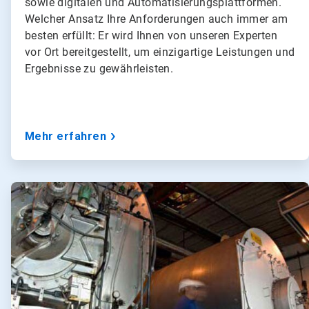
sowie digitalen und Automatisierungsplattformen.
Welcher Ansatz Ihre Anforderungen auch immer am
besten erfüllt: Er wird Ihnen von unseren Experten
vor Ort bereitgestellt, um einzigartige Leistungen und
Ergebnisse zu gewährleisten.
Mehr erfahren
A
r
t
i
c
l
e
T
i
l