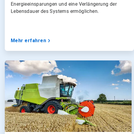
Energieeinsparungen und eine Verlängerung der
Lebensdauer des Systems ermöglichen.
Mehr erfahren
A
r
t
i
c
l
e
T
i
l
e
3
v