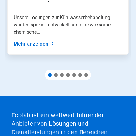
navigieren,
oder
springen
Unsere Lösungen zur Kühlwasserbehandlung
Sie
wurden speziell entwickelt, um eine wirksame
mit
den
chemische...
Folien-
Punkten
Mehr anzeigen
zu
einer
Folie.
Ecolab ist ein weltweit führender
Anbieter von Lösungen und
Dienstleistungen in den Bereichen