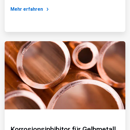
Mehr erfahren
ArticleTile
4
von
4
Korrosionsinhibitor für Gelbmetall