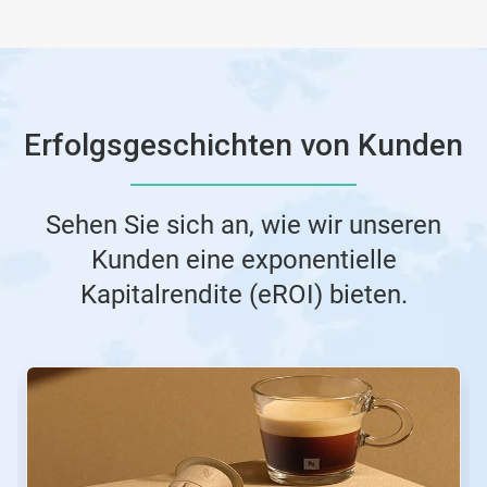
Erfolgsgeschichten von Kunden
Sehen Sie sich an, wie wir unseren
Kunden eine exponentielle
Kapitalrendite (eROI) bieten.
Dies
ist
ein
Karussell.
Nutzen
Sie