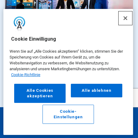
Cookie Einwilligung
Wenn Sie auf „Alle Cookies akzeptieren“ klicken, stimmen Sie der
Speicherung von Cookies auf Ihrem Gerät zu, um die
eROI
Websitenavigation zu verbessern, die Websitenutzung zu
analysieren und unsere Marketingbemühungen zu unterstützen.
Cookie-Richtlinie
Unser eROI-Wertansatz misst die Auswirkungen,
die wir für unsere Kunden erzielen, und hilft ihnen,
Alle Cookies
Alle ablehnen
ihre Geschäfts- und Nachhaltigkeitsziele zu
akzeptieren
erreichen.
Cookie-
Mehr über eROI erfahren
Einstellungen
E-Mail
Anrufen