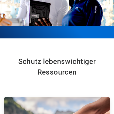
Schutz lebenswichtiger
Ressourcen
ArticleTile
1
von
6