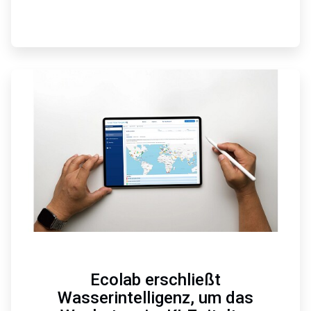
ArticleTile
4
von
6
Ecolab erschließt
Wasserintelligenz, um das