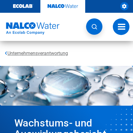
Weiter
zum
Inhalt
Navig
umsch
Unternehmensverantwortung
Wachstums- und