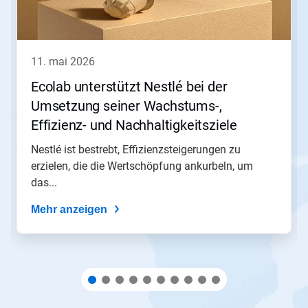
die
Schaltflächen
Weiter
und
Zurück,
11. mai 2026
um
zu
Ecolab unterstützt Nestlé bei der
navigieren,
Umsetzung seiner Wachstums-,
oder
springen
Effizienz- und Nachhaltigkeitsziele​​​​​​​
Sie
mit
Nestlé ist bestrebt, Effizienzsteigerungen zu
den
erzielen, die die Wertschöpfung ankurbeln, um
Folien-
das...
Punkten
zu
Mehr anzeigen
einer
Folie.