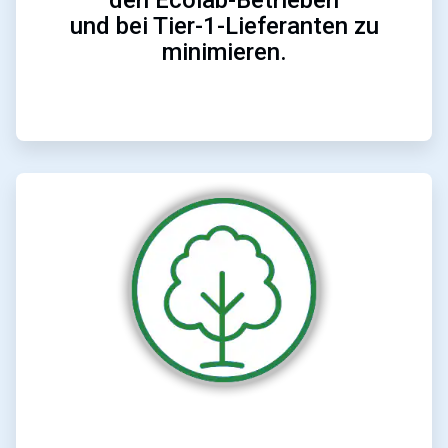
den Ecolab-Betrieben
und bei Tier-1-Lieferanten zu
minimieren.
ArticleTile
2
von
2