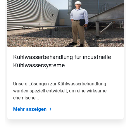
ist
ein
Karussell.
Nutzen
Sie
die
Schaltflächen
Weiter
und
Zurück,
Kühlwasserbehandlung für industrielle
um
zu
Kühlwassersysteme
navigieren,
oder
springen
Unsere Lösungen zur Kühlwasserbehandlung
Sie
wurden speziell entwickelt, um eine wirksame
mit
den
chemische...
Folien-
Punkten
Mehr anzeigen
zu
einer
Folie.