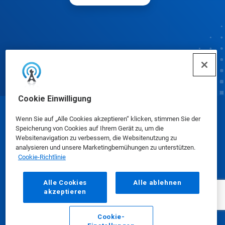
Cookie Einwilligung
© Ecolab Inc. 2025
Wenn Sie auf „Alle Cookies akzeptieren“ klicken, stimmen Sie der
Speicherung von Cookies auf Ihrem Gerät zu, um die
Websitenavigation zu verbessern, die Websitenutzung zu
Sicherheitsdatenblätter
|
Datenschutzrichtlinie
|
analysieren und unsere Marketingbemühungen zu unterstützen.
Cookie-Richtlinie
Nutzungsbedingungen
Alle Cookies
Alle ablehnen
akzeptieren
Cookie-