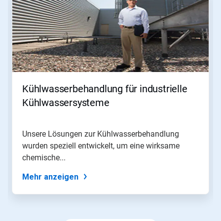
ein
Karussell.
Nutzen
Sie
die
Schaltflächen
Weiter
und
Zurück,
Kühlwasserbehandlung für industrielle
um
zu
Kühlwassersysteme
navigieren,
oder
springen
Unsere Lösungen zur Kühlwasserbehandlung
Sie
wurden speziell entwickelt, um eine wirksame
mit
den
chemische...
Folien-
Punkten
Mehr anzeigen
zu
einer
Folie.