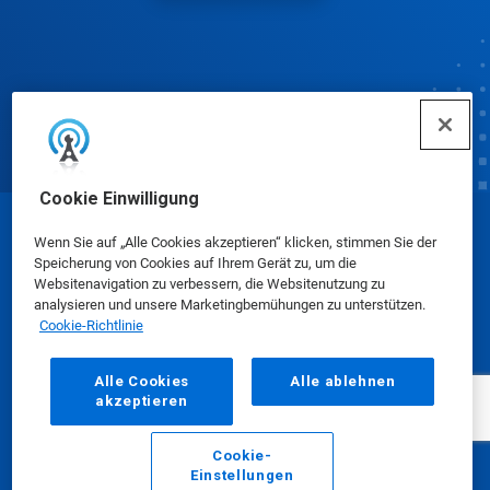
Cookie Einwilligung
© Ecolab Inc. 2025
Wenn Sie auf „Alle Cookies akzeptieren“ klicken, stimmen Sie der
Speicherung von Cookies auf Ihrem Gerät zu, um die
Websitenavigation zu verbessern, die Websitenutzung zu
Sicherheitsdatenblätter
|
Datenschutzrichtlinie
|
analysieren und unsere Marketingbemühungen zu unterstützen.
Cookie-Richtlinie
Nutzungsbedingungen
Alle Cookies
Alle ablehnen
akzeptieren
Cookie-
Einstellungen