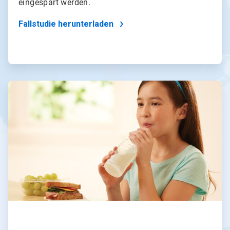
eingespart werden.
Fallstudie herunterladen
ArticleTile
3
von
4