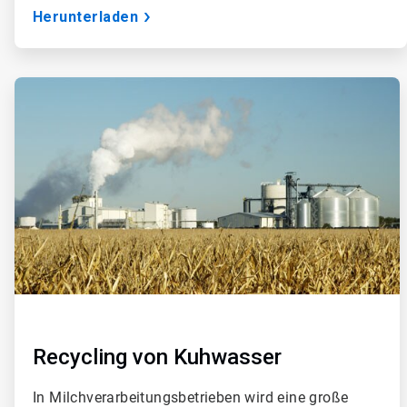
Herunterladen
A
r
t
i
c
l
e
T
i
l
e
4
v
o
n
4
Recycling von Kuhwasser
In Milchverarbeitungsbetrieben wird eine große