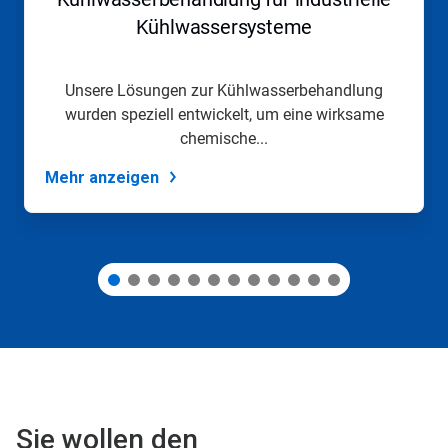
um
zu
Kühlwassersysteme
navigieren,
oder
springen
Unsere Lösungen zur Kühlwasserbehandlung
Sie
wurden speziell entwickelt, um eine wirksame
mit
den
chemische...
Folien-
Punkten
Mehr anzeigen
zu
einer
Folie.
Sie wollen den