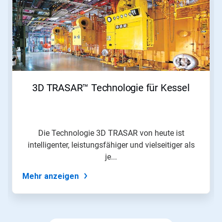
ein
Karussell.
Nutzen
Sie
die
Schaltflächen
Weiter
und
Zurück,
3D TRASAR™ Technologie für Kessel
um
zu
navigieren,
oder
springen
Die Technologie 3D TRASAR von heute ist
Sie
intelligenter, leistungsfähiger und vielseitiger als
mit
den
je...
Folien-
Punkten
Mehr anzeigen
zu
einer
Folie.