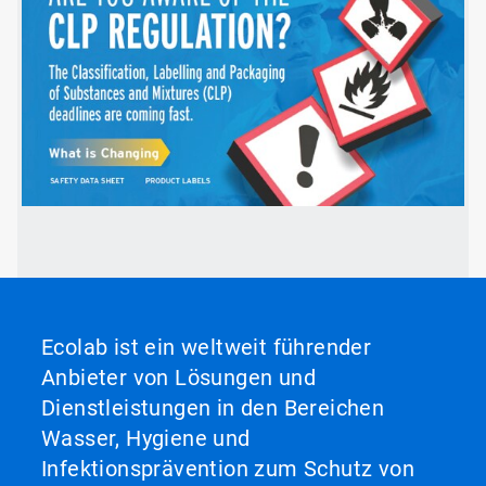
ArticleTile
2
von
2
Ecolab ist ein weltweit führender
Anbieter von Lösungen und
Dienstleistungen in den Bereichen
Wasser, Hygiene und
Infektionsprävention zum Schutz von