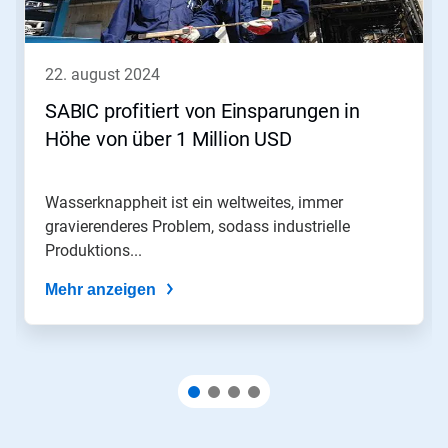
Schaltflächen
Weiter
und
Zurück,
22. august 2024
um
zu
SABIC profitiert von Einsparungen in
navigieren,
Höhe von über 1 Million USD
oder
springen
Sie
mit
Wasserknappheit ist ein weltweites, immer
den
gravierenderes Problem, sodass industrielle
Folien-
Produktions...
Punkten
zu
Mehr anzeigen
einer
Folie.