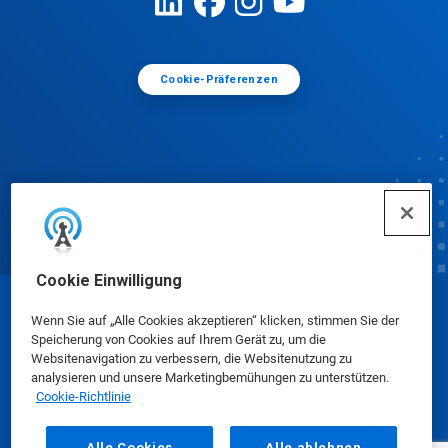
Cookie-Präferenzen
Cookie Einwilligung
© Ecolab Inc. 2025
Wenn Sie auf „Alle Cookies akzeptieren“ klicken, stimmen Sie der
Speicherung von Cookies auf Ihrem Gerät zu, um die
Websitenavigation zu verbessern, die Websitenutzung zu
Sicherheitsdatenblätter
|
Datenschutzrichtlinie
|
analysieren und unsere Marketingbemühungen zu unterstützen.
Cookie-Richtlinie
Nutzungsbedingungen
Alle Cookies
Alle ablehnen