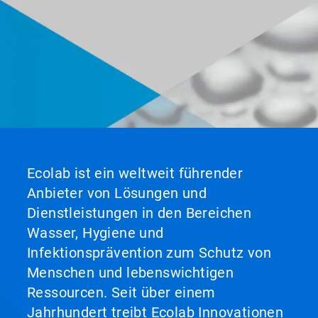
Ecolab ist ein weltweit führender
Anbieter von Lösungen und
Dienstleistungen in den Bereichen
Wasser, Hygiene und
Infektionsprävention zum Schutz von
Menschen und lebenswichtigen
Ressourcen. Seit über einem
Jahrhundert treibt Ecolab Innovationen