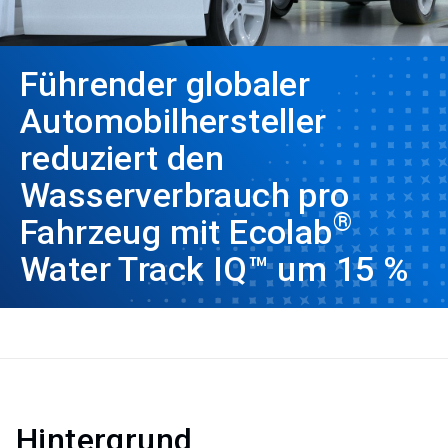
Führender globaler
Automobilhersteller
reduziert den
Wasserverbrauch pro
®
Fahrzeug mit Ecolab
Water Track IQ™ um 15 %
Hintergrund