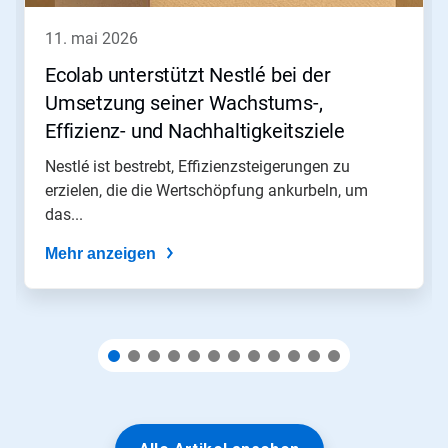
und
Zurück,
11. mai 2026
um
zu
Ecolab unterstützt Nestlé bei der
navigieren,
Umsetzung seiner Wachstums-,
oder
springen
Effizienz- und Nachhaltigkeitsziele​​​​​​​
Sie
mit
Nestlé ist bestrebt, Effizienzsteigerungen zu
den
erzielen, die die Wertschöpfung ankurbeln, um
Folien-
das...
Punkten
zu
Mehr anzeigen
einer
Folie.