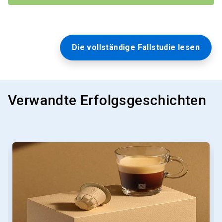
Die vollständige Fallstudie lesen
Verwandte Erfolgsgeschichten
Dies
ist
ein
Karussell.
Nutzen
Sie
die
Schaltflächen
Weiter