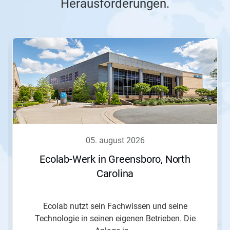
Herausforderungen.
Dies
ist
ein
Karussell.
Nutzen
Sie
die
Schaltflächen
Weiter
und
Zurück,
05. august 2026
um
zu
Ecolab-Werk in Greensboro, North
navigieren,
Carolina
oder
springen
Sie
mit
Ecolab nutzt sein Fachwissen und seine
den
Technologie in seinen eigenen Betrieben. Die
Folien-