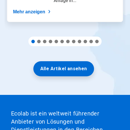
Anlage in...
Punkten
zu
Mehr anzeigen
einer
Folie.
Alle Artikel ansehen
Ecolab ist ein weltweit führender
Anbieter von Lösungen und
Dienstleistungen in den Bereichen