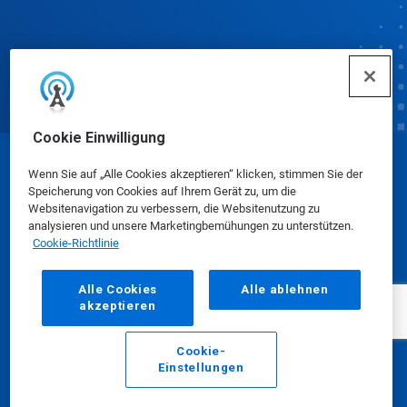
Cookie Einwilligung
© Ecolab Inc. 2025
Wenn Sie auf „Alle Cookies akzeptieren“ klicken, stimmen Sie der
Speicherung von Cookies auf Ihrem Gerät zu, um die
Websitenavigation zu verbessern, die Websitenutzung zu
Sicherheitsdatenblätter
|
Datenschutzrichtlinie
|
analysieren und unsere Marketingbemühungen zu unterstützen.
Cookie-Richtlinie
Nutzungsbedingungen
Alle Cookies
Alle ablehnen
akzeptieren
Cookie-
Einstellungen
E-Mail
Anrufen