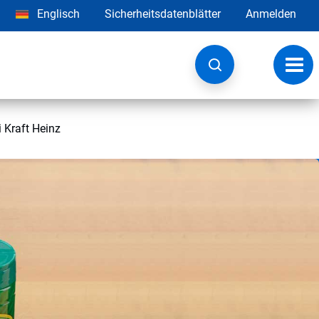
Englisch
Sicherheitsdatenblätter
Anmelden
Navig
umsc
 Kraft Heinz