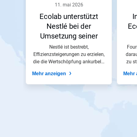
Zurück,
11. mai 2026
um
zu
Ecolab unterstützt
I
navigieren,
oder
Nestlé bei der
Ec
springen
Umsetzung seiner
Sie
mit
Wachstums-, Effizienz-
Eng
Nestlé ist bestrebt,
Four
den
Folien-
Effizienzsteigerungen zu erzielen,
und
darau
Punkten
die die Wertschöpfung ankurbeln,
zu st
Nachhaltigkeitsziele​​​​​​​
zu
um das...
einer
Mehr anzeigen
Mehr 
Folie.