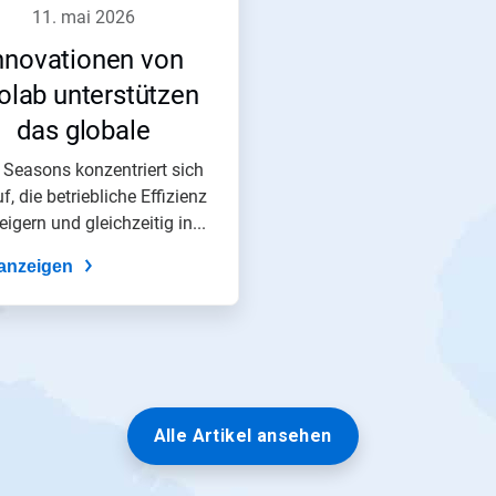
11. mai 2026
nnovationen von
olab unterstützen
das globale
agement von Four
 Seasons konzentriert sich
f, die betriebliche Effizienz
Seasons​​​​​​​
eigern und gleichzeitig in...
anzeigen
Alle Artikel ansehen