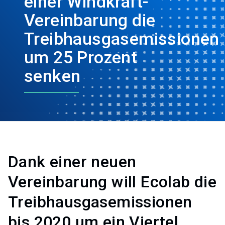
einer Windkraft-
Vereinbarung die
Treibhausgasemissionen
um 25 Prozent
senken
Dank einer neuen
Vereinbarung will Ecolab die
Treibhausgasemissionen
bis 2020 um ein Viertel