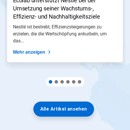
Ecolab unterstützt Nestlé bei der
navigieren,
Umsetzung seiner Wachstums-,
oder
springen
Effizienz- und Nachhaltigkeitsziele​​​​​​​
Sie
mit
Nestlé ist bestrebt, Effizienzsteigerungen zu
den
erzielen, die die Wertschöpfung ankurbeln, um
Folien-
das...
Punkten
zu
Mehr anzeigen
einer
Folie.
Alle Artikel ansehen