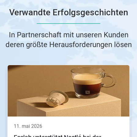
Verwandte Erfolgsgeschichten
In Partnerschaft mit unseren Kunden
deren größte Herausforderungen lösen
Dies
ist
ein
Karussell.
Nutzen
Sie
die
Schaltflächen
Weiter
und
Zurück,
11. mai 2026
um
zu