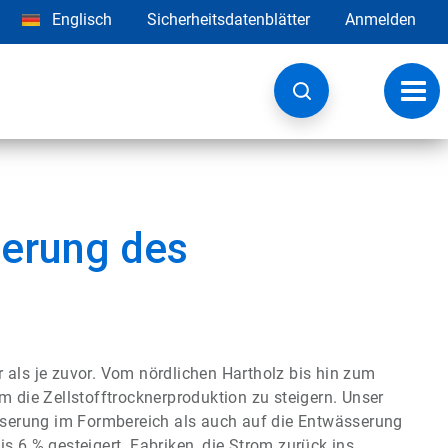
Englisch
Sicherheitsdatenblätter
Anmelden
Navig
umsc
serung des
 als je zuvor. Vom nördlichen Hartholz bis hin zum
m die Zellstofftrocknerproduktion zu steigern. Unser
ässerung im Formbereich als auch auf die Entwässerung
s 6 % gesteigert. Fabriken, die Strom zurück ins