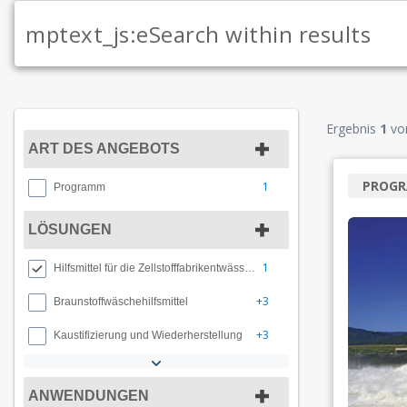
Ergebnis
1
vo
ART DES ANGEBOTS
PROG
1
Programm
LÖSUNGEN
1
Hilfsmittel für die Zellstofffabrikentwässerung
+3
Braunstoffwäschehilfsmittel
+3
Kaustifizierung und Wiederherstellung
ANWENDUNGEN