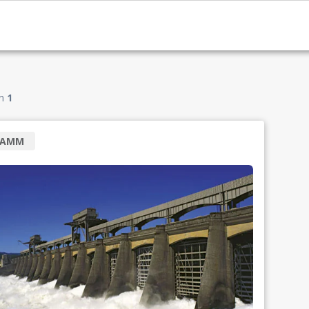
n
1
RAMM