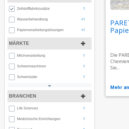
1
Zellstofffabrikzusätze
+1
Wasserbehandlung
PARET
Papie
+1
Papierverarbeitungslösungen
MÄRKTE
Die PARE
1
Milchverarbeitung
Chemiemi
1
Schwermaschinen
Sie...
1
Schwerlaster
mehr a
BRANCHEN
1
Life Sciences
1
Medizinische Einrichtungen