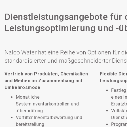
Dienstleistungsangebote fü
Leistungsoptimierung und -
Nalco Water hat eine Reihe von Optionen für
standardisierter und maßgeschneiderter Dienst
Vertrieb von Produkten, Chemikalien
Flexible Die
und Medien im Zusammenhang mit
Leistungso
Umkehrosmose
Festleg
Monatliche
eines I
Systeminventarkontrollen und
Ersatzt
-überprüfung
Vollstä
Vorfilter-Inventarbewertung und -
Dienstl
bereitstellung
Progra