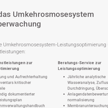
r das Umkehrosmosesystem
überwachung
 die Umkehrosmosesystem-Leistungsoptimierung 
leistungen:
nstleistungen zur
Beratungs-Service zur
ptimierung
Leistungsoptimierung
ung und Aufrechterhaltung
Jährliche analytische
nventars kritischer
Wasseranalyse, Zuflus
eile
Durchdringung, Übers
ndig dokumentierter
Anlagendatenbewertun
eistungsplan
normalisierung
mmverwaltungshandbuch
Membranuntersuchun