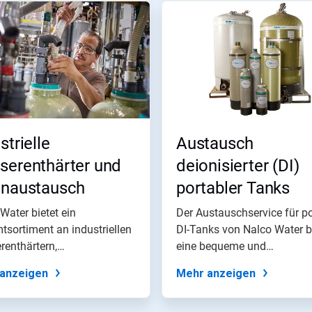
strielle
Austausch
serenthärter und
deionisierter (DI)
enaustausch
portabler Tanks
Water bietet ein
Der Austauschservice für po
sortiment an industriellen
DI-Tanks von Nalco Water b
enthärtern,
eine bequeme und
austauschsystemen...
wirtschaftlich...
anzeigen
Mehr anzeigen