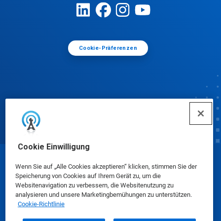
Cookie-Präferenzen
Cookie Einwilligung
© Ecolab Inc. 2025
Wenn Sie auf „Alle Cookies akzeptieren“ klicken, stimmen Sie der
Speicherung von Cookies auf Ihrem Gerät zu, um die
Websitenavigation zu verbessern, die Websitenutzung zu
Sicherheitsdatenblätter
|
Datenschutzrichtlinie
|
analysieren und unsere Marketingbemühungen zu unterstützen.
Cookie-Richtlinie
Nutzungsbedingungen