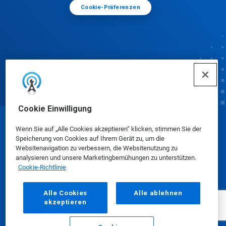
Cookie-Präferenzen
Cookie Einwilligung
© Ecolab Inc. 2025
Wenn Sie auf „Alle Cookies akzeptieren“ klicken, stimmen Sie der
Speicherung von Cookies auf Ihrem Gerät zu, um die
Websitenavigation zu verbessern, die Websitenutzung zu
Sicherheitsdatenblätter
|
Datenschutzrichtlinie
|
analysieren und unsere Marketingbemühungen zu unterstützen.
Cookie-Richtlinie
Nutzungsbedingungen
Alle Cookies
Alle ablehnen
akzeptieren