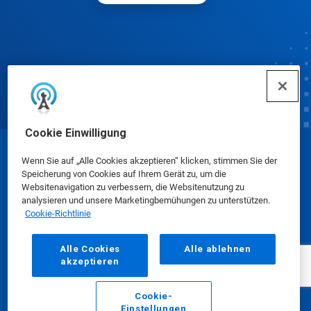
Cookie Einwilligung
© Ecolab Inc. 2025
Wenn Sie auf „Alle Cookies akzeptieren“ klicken, stimmen Sie der
Speicherung von Cookies auf Ihrem Gerät zu, um die
Websitenavigation zu verbessern, die Websitenutzung zu
Sicherheitsdatenblätter
|
Datenschutzrichtlinie
|
analysieren und unsere Marketingbemühungen zu unterstützen.
Cookie-Richtlinie
Nutzungsbedingungen
Alle Cookies
Alle ablehnen
akzeptieren
Cookie-
Einstellungen