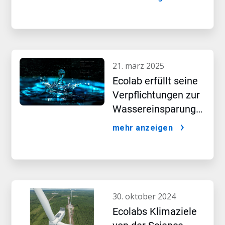
um, wie ein neuer
Bericht zeigt
21. märz 2025
Ecolab erfüllt seine
Verpflichtungen zur
Wassereinsparung
in einer historischen
mehr anzeigen
KI-Ära
30. oktober 2024
Ecolabs Klimaziele