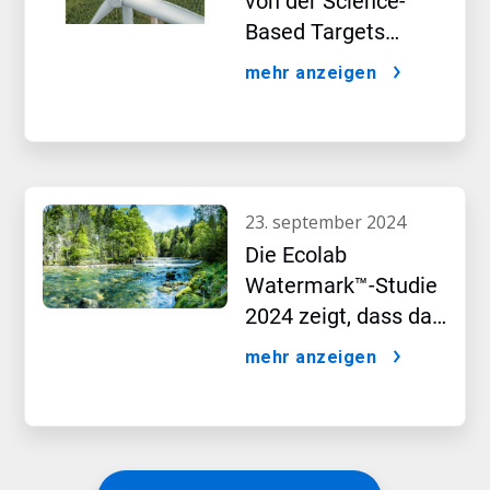
von der Science-
Based Targets
initiative genehmigt
mehr anzeigen
23. september 2024
Die Ecolab
Watermark™-Studie
2024 zeigt, dass das
Thema Wasser das
mehr anzeigen
Kaufverhalten der
Verbraucher
beeinflusst