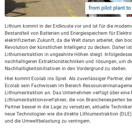
Lithium kommt in der Erdkruste vor und ist für die moder
Bestandteil von Batterien und Energiespeichern für Elektr
elektrifizierten Zukunft, da die Welt daran arbeitet, den
Revolution der künstlichen Intelligenz zu decken. Daher is
Lithiumextraktion in ungeahnte Höhen steigt. Infolgedessen
nachhaltigeren Extraktionstechniken und -lösungen, um di
Nachhaltigkeitsinitiativen in den Vordergrund zu stellen.
Hier kommt Ecolab ins Spiel. Als zuverlässiger Partner, d
Ecolab sein Fachwissen im Bereich Ressourcenmanagement
Lithiumextraktion an. Das Unternehmen verfügt über eine 
Lithiumextraktionsverfahren, die von Branchenexperten ber
Partner besser in die Lage zu versetzen, aktuelle Technik
neue Technologien wie die direkte Lithiumextraktion (DLE
und die Umweltbelastung zu verringern.