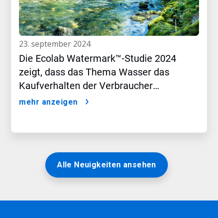
23. september 2024
Die Ecolab Watermark™-Studie 2024
zeigt, dass das Thema Wasser das
Kaufverhalten der Verbraucher
beeinflusst
mehr anzeigen
Alle Neuigkeiten ansehen