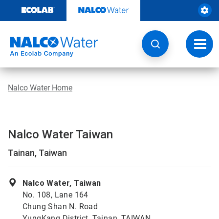
Weiter
zum
Inhalt
Navig
umsch
Nalco Water Home
Nalco Water Taiwan
Tainan, Taiwan
Nalco Water, Taiwan
No. 108, Lane 164
Chung Shan N. Road
YungKang District, Tainan, TAIWAN