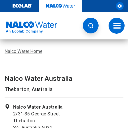
Weiter
zum
Inhalt
Navig
umsch
Nalco Water Home
Nalco Water Australia
Thebarton, Australia
Nalco Water Australia
2/31-35 George Street
Thebarton
SA, Australia 5031