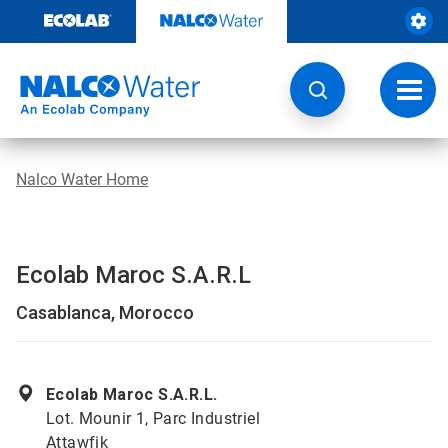
Weiter
zum
Inhalt
Navig
umsch
Nalco Water Home
Ecolab Maroc S.A.R.L
Casablanca, Morocco
Ecolab Maroc S.A.R.L.
Lot. Mounir 1, Parc Industriel
Attawfik