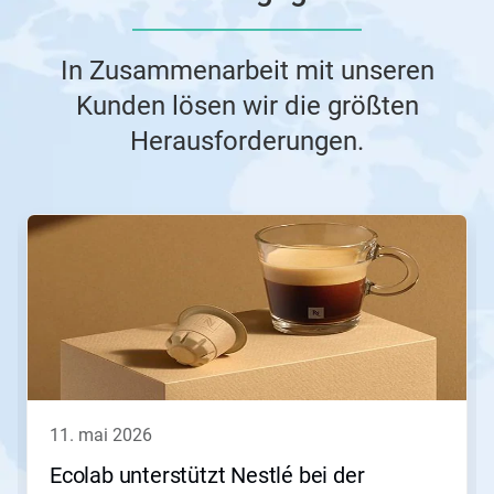
In Zusammenarbeit mit unseren
Kunden lösen wir die größten
Herausforderungen.
Dies
ist
ein
Karussell.
Nutzen
Sie
die
Schaltflächen
Weiter
und
Zurück,
11. mai 2026
um
zu
Ecolab unterstützt Nestlé bei der
navigieren,