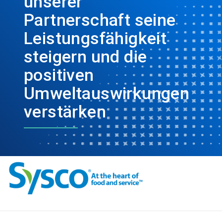
unserer
Partnerschaft seine
Leistungsfähigkeit
steigern und die
positiven
Umweltauswirkungen
verstärken