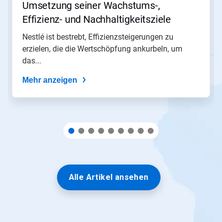
Umsetzung seiner Wachstums-,
oder
springen
Effizienz- und Nachhaltigkeitsziele​​​​​​​
Sie
mit
Nestlé ist bestrebt, Effizienzsteigerungen zu
den
erzielen, die die Wertschöpfung ankurbeln, um
Folien-
das...
Punkten
zu
Mehr anzeigen
einer
Folie.
Alle Artikel ansehen