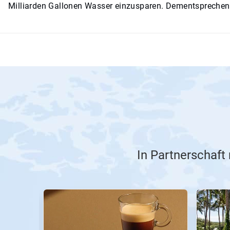
Milliarden Gallonen Wasser einzusparen. Dementsprechend
In Partnerschaft
Dies
ist
ein
Karussell.
Nutzen