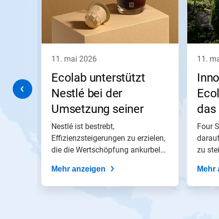
Sie
die
Schaltflächen
Weiter
und
Zurück,
11. mai 2026
11. m
um
zu
es
Ecolab unterstützt
Inn
navigieren,
oder
Nestlé bei der
Ecol
springen
Umsetzung seiner
das 
Sie
mit
Wachstums-, Effizienz-
Eng
ess
Nestlé ist bestrebt,
Four S
den
Folien-
und
Effizienzsteigerungen zu erzielen,
Seasons
darauf
Punkten
pe
die die Wertschöpfung ankurbeln,
zu ste
Nachhaltigkeitsziele​​​​​​​
zu
um das...
einer
Mehr anzeigen
Mehr 
Folie.