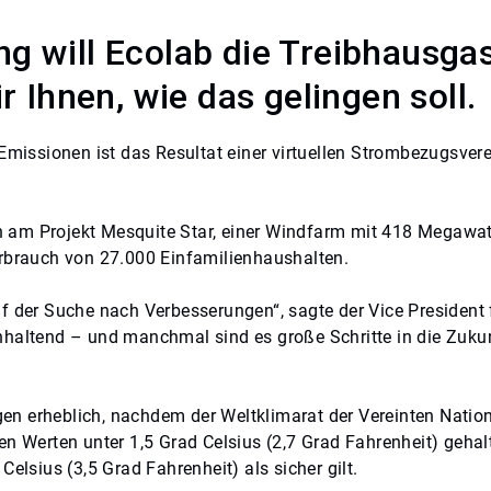
g will Ecolab die Treibhausga
r Ihnen, wie das gelingen soll.
issionen ist das Resultat einer virtuellen Strombezugsver
 am Projekt Mesquite Star, einer Windfarm mit 418 Megawatt
erbrauch von 27.000 Einfamilienhaushalten.
uf der Suche nach Verbesserungen“, sagte der Vice President
nhaltend – und manchmal sind es große Schritte in die Zukun
n erheblich, nachdem der Weltklimarat der Vereinten Nationen
en Werten unter 1,5 Grad Celsius (2,7 Grad Fahrenheit) geha
elsius (3,5 Grad Fahrenheit) als sicher gilt.