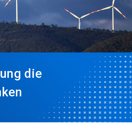
rung die
nken