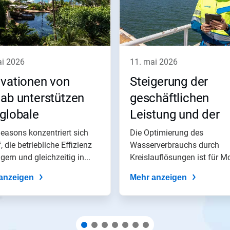
ai 2026
11. mai 2026
ovationen von
Steigerung der
ab unterstützen
geschäftlichen
globale
Leistung und der
agement von Four
Wasserkreislauf‑P
easons konzentriert sich
Die Optimierung des
​​​​​​​
, die betriebliche Effizienz
im Moeve’s San R
Wasserverbrauchs durch
igern und gleichzeitig in...
Kreislauflösungen ist für M
Energy Park
ein zentrales Ziel –...
anzeigen
Mehr anzeigen