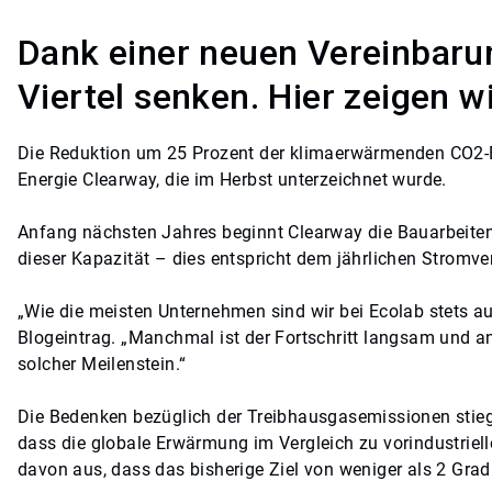
Dank einer neuen Vereinbarun
Viertel senken. Hier zeigen wi
Die Reduktion um 25 Prozent der klimaerwärmenden CO2-Em
Energie Clearway, die im Herbst unterzeichnet wurde.
Anfang nächsten Jahres beginnt Clearway die Bauarbeiten
dieser Kapazität – dies entspricht dem jährlichen Stromv
„Wie die meisten Unternehmen sind wir bei Ecolab stets a
Blogeintrag. „Manchmal ist der Fortschritt langsam und a
solcher Meilenstein.“
Die Bedenken bezüglich der Treibhausgasemissionen stiege
dass die globale Erwärmung im Vergleich zu vorindustriell
davon aus, dass das bisherige Ziel von weniger als 2 Grad C