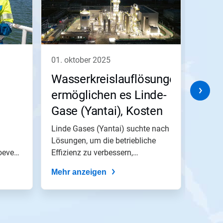
01. oktober 2025
01. o
Wasserkreislauflösungen
Sysc
ermöglichen es Linde-
unse
Gase (Yantai), Kosten
sein
raktiken
und den Wasser- und
Leis
Linde Gases (Yantai) suchte nach
In Par
oque
Energieverbrauch
Lösungen, um die betriebliche
stei
Sysco 
oeve
Effizienz zu verbessern,
implem
erheblich zu
posi
behördlic...
abziele
reduzieren
Mehr anzeigen
Umw
Mehr 
vers