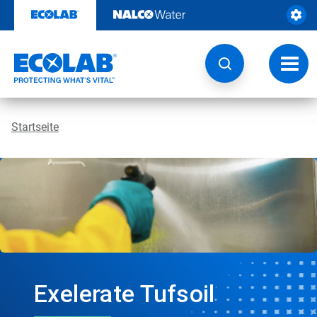
Weiter
zum
Inhalt
Navig
umsch
Startseite
Exelerate Tufsoil