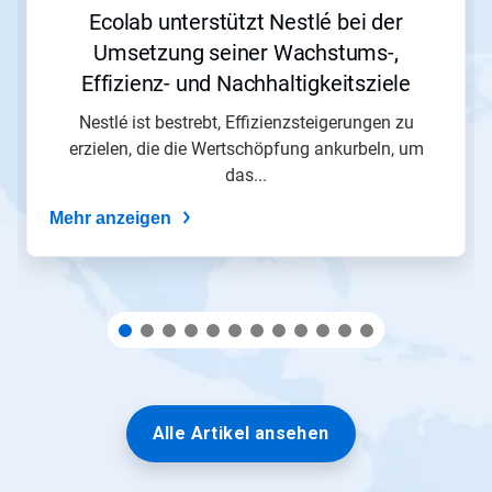
zu
Ecolab unterstützt Nestlé bei der
navigieren,
Umsetzung seiner Wachstums-,
oder
springen
Effizienz- und Nachhaltigkeitsziele​​​​​​​
Sie
mit
Nestlé ist bestrebt, Effizienzsteigerungen zu
den
erzielen, die die Wertschöpfung ankurbeln, um
Folien-
das...
Punkten
zu
Mehr anzeigen
einer
Folie.
Alle Artikel ansehen