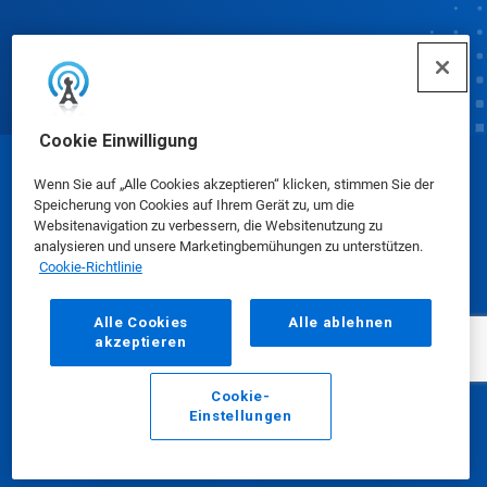
Cookie Einwilligung
© Ecolab Inc. 2025
Wenn Sie auf „Alle Cookies akzeptieren“ klicken, stimmen Sie der
Speicherung von Cookies auf Ihrem Gerät zu, um die
Websitenavigation zu verbessern, die Websitenutzung zu
Sicherheitsdatenblätter
|
Datenschutzrichtlinie
|
analysieren und unsere Marketingbemühungen zu unterstützen.
Cookie-Richtlinie
Nutzungsbedingungen
Alle Cookies
Alle ablehnen
akzeptieren
Cookie-
Einstellungen
E-Mail
Anrufen