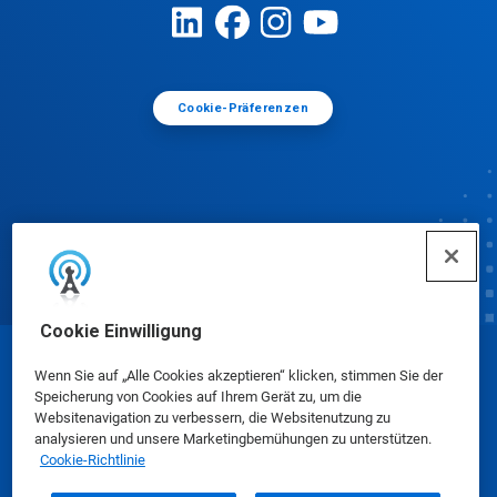
Cookie-Präferenzen
Cookie Einwilligung
© Ecolab Inc. 2025
Wenn Sie auf „Alle Cookies akzeptieren“ klicken, stimmen Sie der
Speicherung von Cookies auf Ihrem Gerät zu, um die
Websitenavigation zu verbessern, die Websitenutzung zu
Sicherheitsdatenblätter
|
Datenschutzrichtlinie
|
analysieren und unsere Marketingbemühungen zu unterstützen.
Cookie-Richtlinie
Nutzungsbedingungen