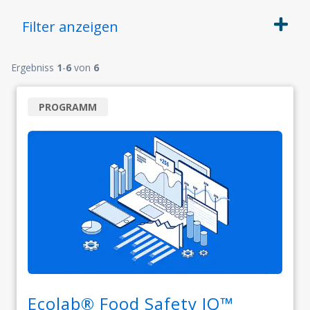
Filter
anzeigen
Ergebniss
1
-
6
von
6
PROGRAMM
Ecolab® Food Safety IQ™