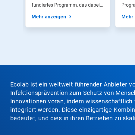
den
hrend
fundiertes Programm, das dabei
Progr
Folien-
hilft, gewerblich...
Wäsche
Punkten
Mehr anzeigen
Mehr 
zu
einer
Folie.
Ecolab ist ein weltweit führender Anbieter 
Infektionsprävention zum Schutz von Mensch
Innovationen voran, indem wissenschaftlich 
integriert werden. Diese einzigartige Kombi
bedeutet, und dies in ihren Betrieben zu ska