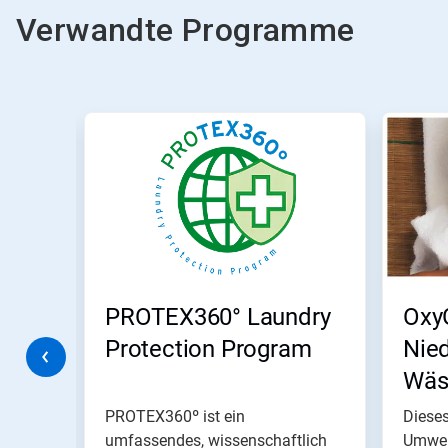
Verwandte Programme
Dies
ist
ein
Karussell.
Nutzen
Sie
die
Schaltflächen
Weiter
und
Zurück,
en
PROTEX360° Laundry
Oxy
um
zu
Protection Program
Nied
navigieren,
Wäs
oder
springen
Sie
PROTEX360º ist ein
Diese
mit
ieten
umfassendes, wissenschaftlich
Umwelt