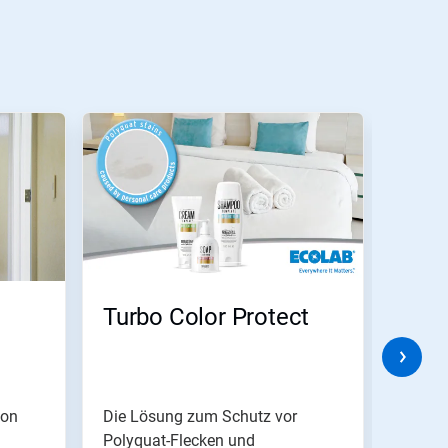
Turbo Color Protect
Turb
von
Die Lösung zum Schutz vor
Entsch
Polyquat-Flecken und
Textili