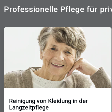
Professionelle Pflege für pri
A
r
t
i
c
l
e
T
i
l
e
1
v
o
n
Reinigung von Kleidung in der
3
Langzeitpflege