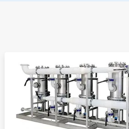
ArticleTile
1
von
2