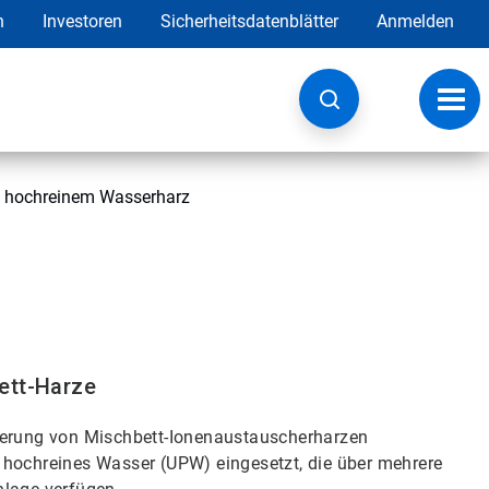
h
Investoren
Sicherheitsdatenblätter
Anmelden
Navig
umsc
on hochreinem Wasserharz
ett-Harze
rierung von Mischbett-Ionenaustauscherharzen
 hochreines Wasser (UPW) eingesetzt, die über mehrere