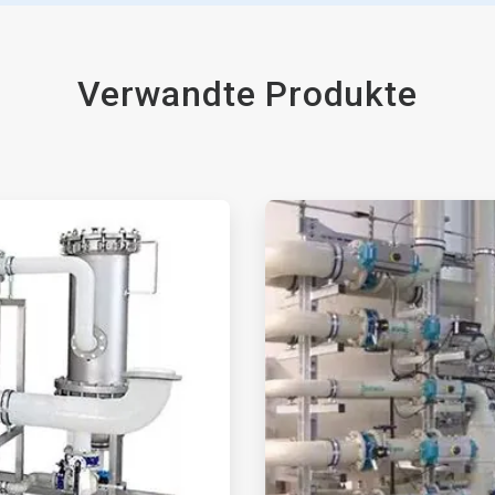
Verwandte Produkte
ArticleTile
2
von
2