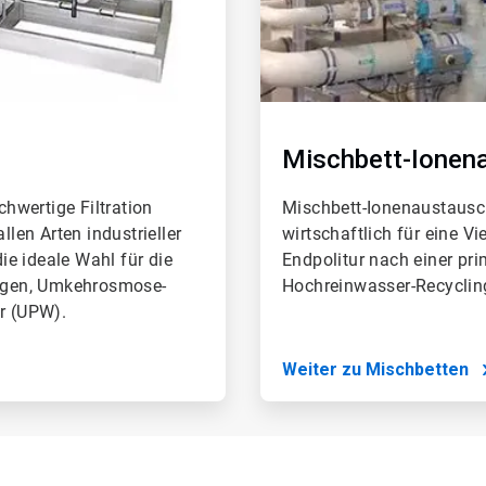
Mischbett-Ionen
chwertige Filtration
Mischbett-Ionenaustausch
llen Arten industrieller
wirtschaftlich für eine V
e ideale Wahl für die
Endpolitur nach einer pri
ngen, Umkehrosmose-
Hochreinwasser-Recycling
er (UPW).
Weiter zu Mischbetten