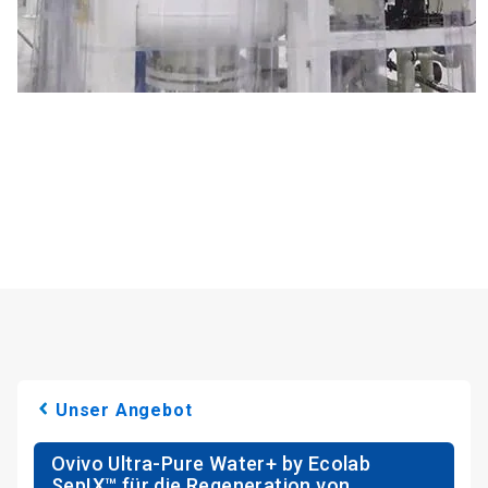
Unser Angebot
Ovivo Ultra-Pure Water+ by Ecolab
SepIX™ für die Regeneration von