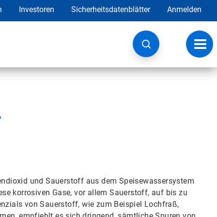
h
Investoren
Sicherheitsdatenblätter
Anmelden
Navig
umsc
r
endioxid und Sauerstoff aus dem Speisewassersystem
e korrosiven Gase, vor allem Sauerstoff, auf bis zu
enzials von Sauerstoff, wie zum Beispiel Lochfraß,
men, empfiehlt es sich dringend, sämtliche Spuren von