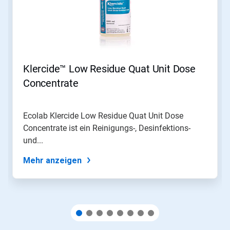
Nutzen
Sie
die
Schaltflächen
Weiter
und
Zurück,
Klercide™ Low Residue Quat Unit Dose
um
zu
Concentrate
navigieren,
oder
springen
Ecolab Klercide Low Residue Quat Unit Dose
Sie
Concentrate ist ein Reinigungs-, Desinfektions-
mit
den
und...
Folien-
Punkten
Mehr anzeigen
zu
einer
Folie.