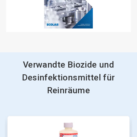
Verwandte Biozide und
Desinfektionsmittel für
Reinräume
Dies
ist
ein
Karussell.