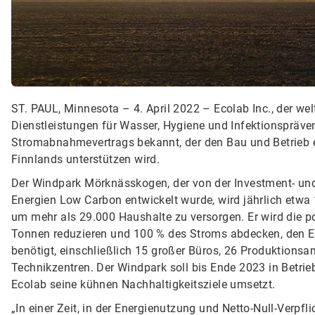
ST. PAUL, Minnesota – 4. April 2022 – Ecolab Inc., der w
Dienstleistungen für Wasser, Hygiene und Infektionspräven
Stromabnahmevertrags bekannt, der den Bau und Betrieb e
Finnlands unterstützen wird.
Der Windpark Mörknässkogen, der von der Investment- un
Energien Low Carbon entwickelt wurde, wird jährlich etwa
um mehr als 29.000 Haushalte zu versorgen. Er wird die 
Tonnen reduzieren und 100 % des Stroms abdecken, den Ec
benötigt, einschließlich 15 großer Büros, 26 Produktions
Technikzentren. Der Windpark soll bis Ende 2023 in Betrieb
Ecolab seine kühnen Nachhaltigkeitsziele umsetzt.
„In einer Zeit, in der Energienutzung und Netto-Null-Ver