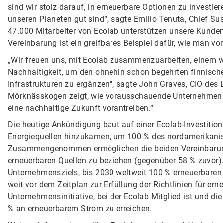
sind wir stolz darauf, in erneuerbare Optionen zu investie
unseren Planeten gut sind“, sagte Emilio Tenuta, Chief Sust
47.000 Mitarbeiter von Ecolab unterstützen unsere Kunden
Vereinbarung ist ein greifbares Beispiel dafür, wie man 
„Wir freuen uns, mit Ecolab zusammenzuarbeiten, einem 
Nachhaltigkeit, um den ohnehin schon begehrten finnisch
Infrastrukturen zu ergänzen“, sagte John Graves, CIO de
Mörknässkogen zeigt, wie vorausschauende Unternehmen 
eine nachhaltige Zukunft vorantreiben.“
Die heutige Ankündigung baut auf einer Ecolab-Investitio
Energiequellen hinzukamen, um 100 % des nordamerikani
Zusammengenommen ermöglichen die beiden Vereinbarung
erneuerbaren Quellen zu beziehen (gegenüber 58 % zuvor). 
Unternehmensziels, bis 2030 weltweit 100 % erneuerbaren S
weit vor dem Zeitplan zur Erfüllung der Richtlinien für er
Unternehmensinitiative, bei der Ecolab Mitglied ist und di
% an erneuerbarem Strom zu erreichen.