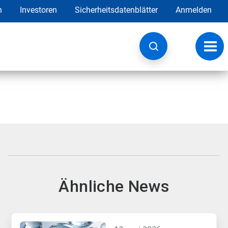
h
Investoren
Sicherheitsdatenblätter
Anmelden
Navig
umsc
Ähnliche News