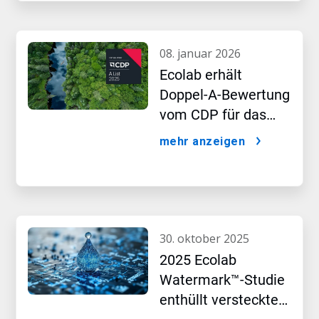
08. januar 2026
Ecolab erhält
Doppel-A-Bewertung
vom CDP für das
Führungsteam in
mehr anzeigen
den Bereichen
Wasser- und Klima-
Leistung
30. oktober 2025
2025 Ecolab
Watermark™-Studie
enthüllt versteckte