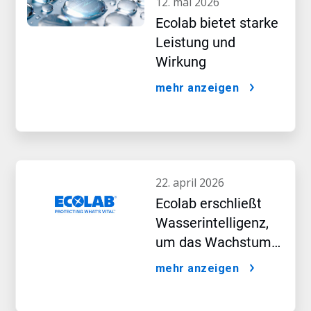
12. mai 2026
Ecolab bietet starke
Leistung und
Wirkung
mehr anzeigen
22. april 2026
Ecolab erschließt
Wasserintelligenz,
um das Wachstum
im KI-Zeitalter
mehr anzeigen
voranzutreiben