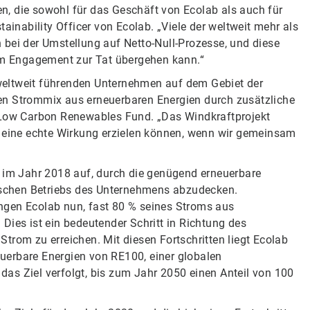
ren, die sowohl für das Geschäft von Ecolab als auch für
ainability Officer von Ecolab. „Viele der weltweit mehr als
 bei der Umstellung auf Netto-Null-Prozesse, und diese
vom Engagement zur Tat übergehen kann.“
weltweit führenden Unternehmen auf dem Gebiet der
en Strommix aus erneuerbaren Energien durch zusätzliche
s Low Carbon Renewables Fund. „Das Windkraftprojekt
eine echte Wirkung erzielen können, wenn wir gemeinsam
n im Jahr 2018 auf, durch die genügend erneuerbare
schen Betriebs des Unternehmens abzudecken.
en Ecolab nun, fast 80 % seines Stroms aus
Dies ist ein bedeutender Schritt in Richtung des
trom zu erreichen. Mit diesen Fortschritten liegt Ecolab
neuerbare Energien von RE100, einer globalen
e das Ziel verfolgt, bis zum Jahr 2050 einen Anteil von 100