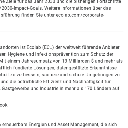
e Ziele für das Jahr 2030 und die bisherigen Fortschritte
y/2030-Impact-Goals
. Weitere Informationen über das
sführung finden Sie unter
ecolab.com/corporate-
tandorten ist Ecolab (ECL) der weltweit führende Anbieter
er, Hygiene und Infektionsprävention zum Schutz der
it einem Jahresumsatz von 13 Milliarden $ und mehr als
ftlich fundierte Lösungen, datengestützte Erkenntnisse
erheit zu verbessern, saubere und sichere Umgebungen zu
nd die betriebliche Effizienz und Nachhaltigkeit für
 Gastgewerbe und Industrie in mehr als 170 Ländern auf
ook
.
 in erneuerbare Energien und Asset Management, die sich