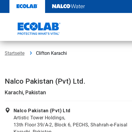
Weiter
zum
Inhalt
Startseite
Clifton Karachi
Nalco Pakistan (Pvt) Ltd.
Karachi, Pakistan
Nalco Pakistan (Pvt) Ltd
Artistic Tower Holdings,
13th Floor 39/A-2, Block 6, PECHS, Shahrah-e-Faisal
Karachi, Pakistan