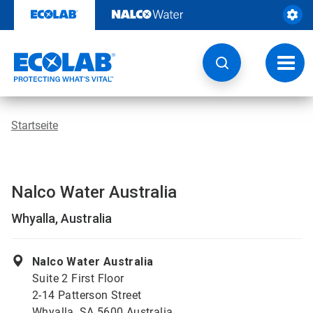
Weiter
zum
Inhalt
Navig
umsch
Startseite
Nalco Water Australia
Whyalla, Australia
Nalco Water Australia
Suite 2 First Floor
2-14 Patterson Street
Whyalla, SA 5600 Australia