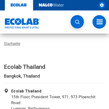
Weiter
zum
Inhalt
Navig
umsch
Startseite
Ecolab Thailand
Bangkok, Thailand
Ecolab Thailand
15th Floor, President Tower, 971, 973 Ploenchit
Road
Lumpini, Pathumwan