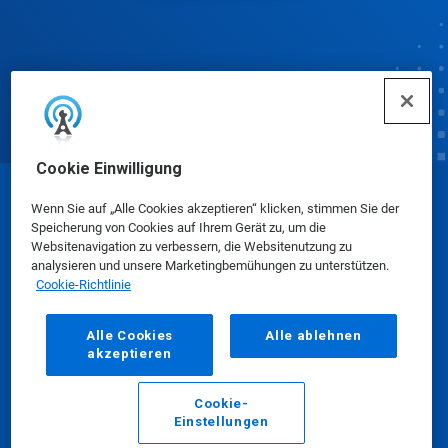
Cookie Einwilligung
© Ecolab Inc. 2025
Wenn Sie auf „Alle Cookies akzeptieren“ klicken, stimmen Sie der
Speicherung von Cookies auf Ihrem Gerät zu, um die
Websitenavigation zu verbessern, die Websitenutzung zu
Sicherheitsdatenblätter
|
Datenschutzrichtlinie
|
analysieren und unsere Marketingbemühungen zu unterstützen.
Cookie-Richtlinie
Nutzungsbedingungen
Alle Cookies
Alle ablehnen
akzeptieren
Cookie-
Einstellungen