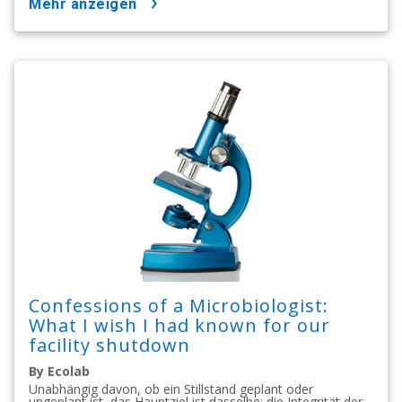
mehr anzeigen
Confessions of a Microbiologist:
What I wish I had known for our
facility shutdown
By Ecolab
Unabhängig davon, ob ein Stillstand geplant oder
ungeplant ist, das Hauptziel ist dasselbe: die Integrität der