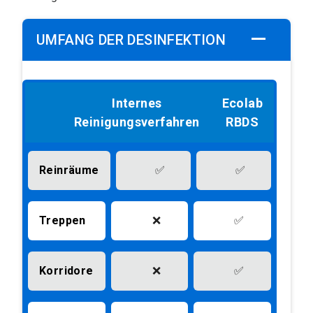
UMFANG DER DESINFEKTION
Internes
Ecolab
Reinigungsverfahren
RBDS
Reinräume
✅
✅
Treppen
❌
✅
Korridore
❌
✅