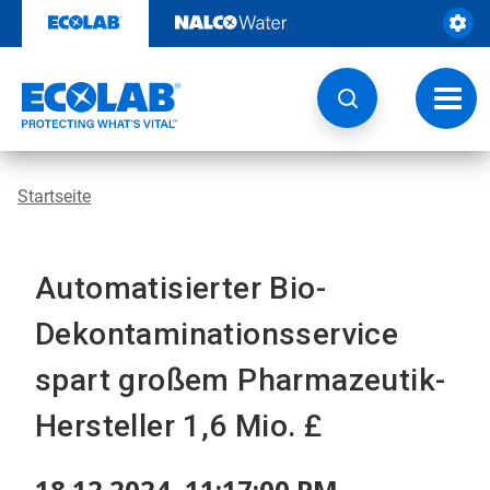
Weiter
zum
Inhalt
Navig
umsch
Startseite
Automatisierter Bio-
Dekontaminationsservice
spart großem Pharmazeutik-
Hersteller 1,6 Mio. £
18.12.2024, 11:17:00 PM