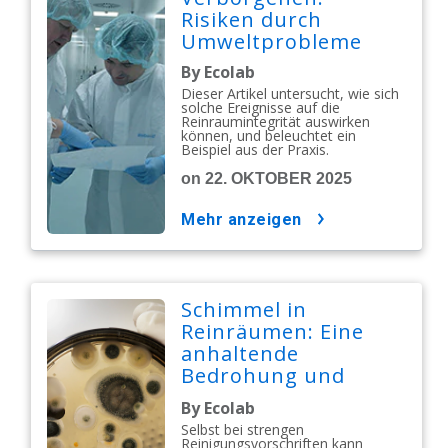
Risiken durch
Umweltprobleme
By Ecolab
Dieser Artikel untersucht, wie sich
solche Ereignisse auf die
Reinraumintegrität auswirken
können, und beleuchtet ein
Beispiel aus der Praxis.
on 22. OKTOBER 2025
mehr anzeigen
Schimmel in
Reinräumen: Eine
anhaltende
Bedrohung und
Argumente für eine
By Ecolab
proaktive
Selbst bei strengen
biologische
Reinigungsvorschriften kann