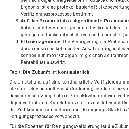
der nachfolgend hergestellten Produkte und setzt 
Ergebnis ist eine protokollbasierte Risikobewertung
Verifizierungsprozesses bestimmt.
Auf das Produktrisiko abgestimmte Probenahm
hohem, mittlerem und geringem Risiko hat das Un
geringerem Risiko erheblich reduziert, ohne die Qua
Effizienzgewinne:
Die Verringerung der Probenah
durch diesen risikobasierten Ansatz ermöglicht wer
können nun mehr Chargen im gleichen Zeitrahmen p
Rentabilität auswirkt.
Fazit: Die Zukunft ist kontinuierlich
Die Umstellung auf eine kontinuierliche Verifizierung u
nicht nur eine behördliche Anforderung, sondern eine st
Ressourcennutzung, höhere Produktivität und eine verbes
digitaler Tools, die Korrelation von Prozessdaten mit
der Zeit können Unternehmen die „Reinigungs-Blackbox“
Fertigungsprozesses verwandeln.
Für die Experten für Reinigungsvalidierung ist die Zukun