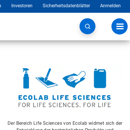
h
Investoren
Sicherheitsdatenblätter
Anmelden
Navig
umsc
Der Bereich Life Sciences von Ecolab widmet sich der