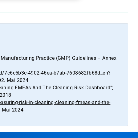
 Manufacturing Practice (GMP) Guidelines – Annex
oad/7c6c5b3c-4902-46ea-b7ab-7608682fb68d_en?
f 02. Mai 2024
 Cleaning FMEAs And The Cleaning Risk Dashboard";
 2018
uring-risk-in-cleaning-cleaning-fmeas-and-the-
2. Mai 2024