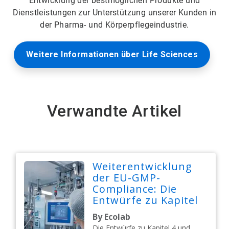
Entwicklung der bestmöglichen Produkte und
Dienstleistungen zur Unterstützung unserer Kunden in
der Pharma- und Körperpflegeindustrie.
Weitere Informationen über Life Sciences
Verwandte Artikel
Weiterentwicklung
der EU-GMP-
Compliance: Die
Entwürfe zu Kapitel
4 und Anhang 11
By Ecolab
signalisieren einen
Die Entwürfe zu Kapitel 4 und