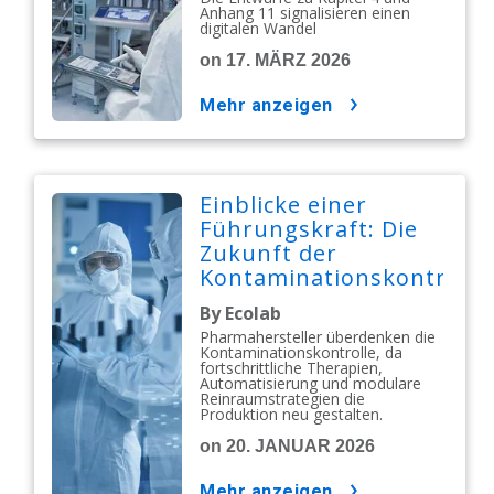
digitalen Wandel
Anhang 11 signalisieren einen
digitalen Wandel
on 17. MÄRZ 2026
mehr anzeigen
Einblicke einer
Führungskraft: Die
Zukunft der
Kontaminationskontrolle
in der
By Ecolab
Pharmaindustrie
Pharmahersteller überdenken die
Kontaminationskontrolle, da
fortschrittliche Therapien,
Automatisierung und modulare
Reinraumstrategien die
Produktion neu gestalten.
on 20. JANUAR 2026
mehr anzeigen