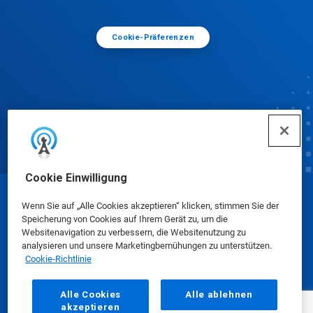
Cookie-Präferenzen
Cookie Einwilligung
© Ecolab Inc. 2025
Wenn Sie auf „Alle Cookies akzeptieren“ klicken, stimmen Sie der
Speicherung von Cookies auf Ihrem Gerät zu, um die
Websitenavigation zu verbessern, die Websitenutzung zu
Sicherheitsdatenblätter
|
Datenschutzrichtlinie
|
analysieren und unsere Marketingbemühungen zu unterstützen.
Cookie-Richtlinie
Nutzungsbedingungen
Alle Cookies
Alle ablehnen
akzeptieren