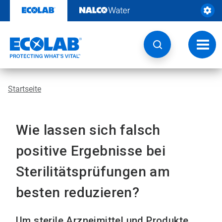
Weiter
zum
Inhalt
Navig
umsch
Startseite
Wie lassen sich falsch
positive Ergebnisse bei
Sterilitätsprüfungen am
besten reduzieren?
Um sterile Arzneimittel und Produkte